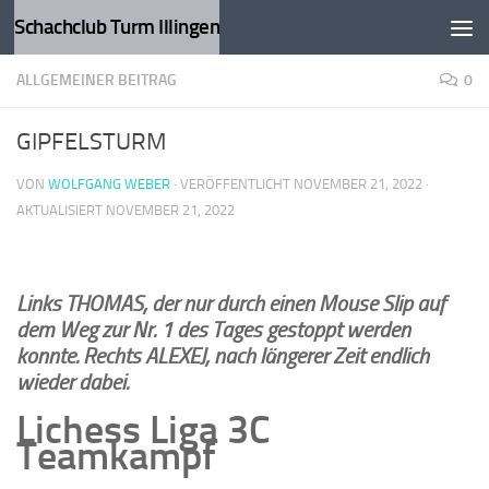
Schachclub Turm Illingen
Zum Inhalt springen
ALLGEMEINER BEITRAG
0
GIPFELSTURM
VON
WOLFGANG WEBER
· VERÖFFENTLICHT
NOVEMBER 21, 2022
·
AKTUALISIERT
NOVEMBER 21, 2022
Links THOMAS, der nur durch einen Mouse Slip auf
dem Weg zur Nr. 1 des Tages gestoppt werden
konnte. Rechts ALEXEJ, nach längerer Zeit endlich
wieder dabei.
Lichess Liga 3C
Teamkampf