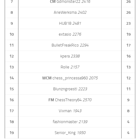
7
CM
Gdmonster22
2416
26
8
ArieWerksma
2402
26
9
HUB18
2481
23
10
extasio
2276
19
11
BulletFreakRico
2294
17
12
kpera
2338
16
13
Rolle
2157
13
14
WCM
chess_princessa960
2075
12
15
Blunzngroestl
2223
11
16
FM
ChessTheory64
2570
9
17
Vixman
1943
8
18
fashionmaster
2139
4
19
Senior_King
1950
4