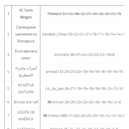
SC Turm
1
Thobisch 45+43+38+32+31+30+26+26+23+19
Illingen
Свободные
2
шахматисты
Valuable_Chess 53+22+21+21+19+17+16+14+14+10
Беларуси
Българската
3
koncheto 38+37+24+23+23+22+18+8
сила !
أميرات وامراء
4
amrasd123 25+25+20+19+19+18+16+16+16+16
الشطرنج
IM ARTUR
5
Lis_da_pes 36+27+19+19+18+18+18+12+12+10
JANTURIN
6
Birman and half
IM
shtrubi 29+26+23+20+20+18+18+16+12+6
LEGIÓN DE
7
IM
tritarov1960 31+20+20+20+20+19+14+12+10+7
AMÉRICA