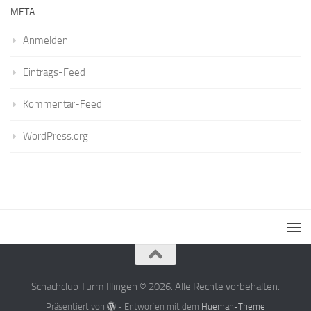
META
Anmelden
Eintrags-Feed
Kommentar-Feed
WordPress.org
Schachclub Turm Illingen © 2026. Alle Rechte vorbehalten.
Präsentiert von
- Entworfen mit dem
Hueman-Theme