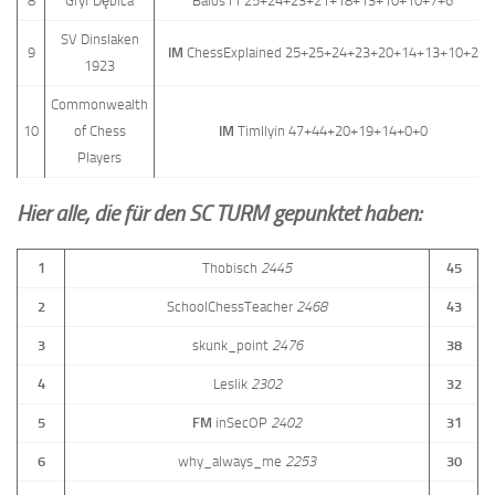
8
Gryf Dębica
Balos11 25+24+23+21+18+13+10+10+7+6
SV Dinslaken
9
IM
ChessExplained 25+25+24+23+20+14+13+10+2
1923
Commonwealth
10
of Chess
IM
TimIlyin 47+44+20+19+14+0+0
Players
Hier alle, die für den SC TURM gepunktet haben:
1
Thobisch
2445
45
2
SchoolChessTeacher
2468
43
3
skunk_point
2476
38
4
Leslik
2302
32
5
FM
inSecOP
2402
31
6
why_always_me
2253
30