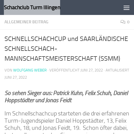
Schachclub Turm Illingen
Zum Inhalt springen
ALLGEMEINER BEITRAG
0
SCHNELLSCHACHCUP und SAARLÄNDISCHE
SCHNELLSCHACH-
MANNSCHAFTSMEISTERSCHAFT (SSMM)
VON
WOLFGANG WEBER
· VERÖFFENTLICHT
JUNI 27, 2022
· AKTUALISIERT
JUNI 27, 2022
So sehen Sieger
aus: Patrick Kuhn,
Felix Schuh, Daniel
Hoppstädter und Jonas Feidt
Im Schnellschachcup starteten die drei erfahrenen
Turm-Jugendspieler Daniel Hoppstädter, 13, Felix
Schuh, 18, und Jonas Feidt, 19. Schon öfter dabei,