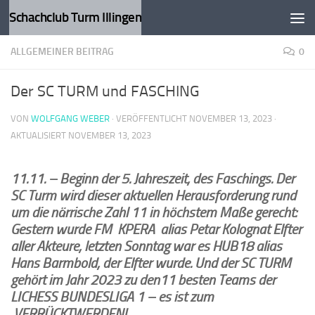
Schachclub Turm Illingen
Zum Inhalt springen
ALLGEMEINER BEITRAG
0
Der SC TURM und FASCHING
VON
WOLFGANG WEBER
· VERÖFFENTLICHT
NOVEMBER 13, 2023
·
AKTUALISIERT
NOVEMBER 13, 2023
11.11.
–
Beginn der 5. Jahreszeit, des Faschings. Der
SC Turm wird dieser aktuellen Herausforderung rund
um die närrische Zahl 11 in höchstem Maße gerecht:
Gestern wurde FM KPERA alias Petar Kolognat Elfter
aller Akteure, letzten Sonntag war es HUB18 alias
Hans Barmbold, der Elfter wurde. Und der SC TURM
gehört im Jahr 2023 zu den11 besten Teams der
LICHESS BUNDESLIGA 1 – es ist zum
VERRÜCKTWERDEN!