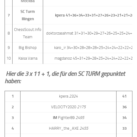
Москва
SC Turm
7
kpera 41+36+34+33+31+27+26+23+21+21+20+
Illingen
ChessScout.Info
8
doktorzasahmat 31+31+30+29+27+26+25+25+24+2
Team
9
Big Bishop
karo_ir 34+30+28+28+28+25+24+24+22+22+21
10
Kaisa Varna
magdanoz 45+31+29+28+25+24+24+22+22+20
Hier die 3 x 11 + 1, die für den SC TURM gepunktet
haben:
1
kpera
2324
41
2
VELOCITY2020
2175
36
3
IM
Fighter89
2495
34
4
HARRY_the_AXE
2455
33