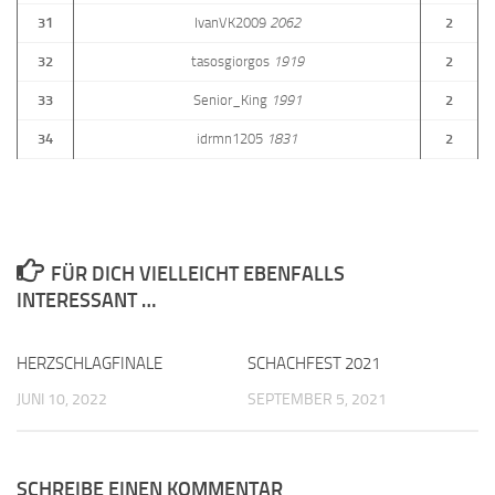
31
IvanVK2009
2062
2
32
tasosgiorgos
1919
2
33
Senior_King
1991
2
34
idrmn1205
1831
2
FÜR DICH VIELLEICHT EBENFALLS
INTERESSANT …
HERZSCHLAGFINALE
0
SCHACHFEST 2021
0
JUNI 10, 2022
SEPTEMBER 5, 2021
SCHREIBE EINEN KOMMENTAR