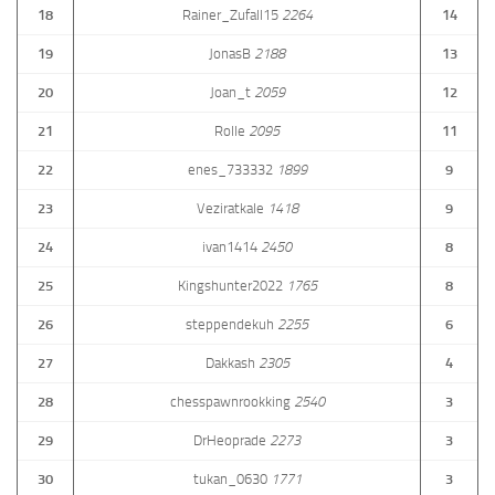
18
Rainer_Zufall15
2264
14
19
JonasB
2188
13
20
Joan_t
2059
12
21
Rolle
2095
11
22
enes_733332
1899
9
23
Veziratkale
1418
9
24
ivan1414
2450
8
25
Kingshunter2022
1765
8
26
steppendekuh
2255
6
27
Dakkash
2305
4
28
chesspawnrookking
2540
3
29
DrHeoprade
2273
3
30
tukan_0630
1771
3