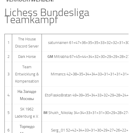
Lichess Bundesliga
Teamkampf
The House
1
satunnainen 61+47+36+35+35+33+32+32+31+30+
Discord Server
2
Dark Horse
GM
Mitrabha 67+45+44+34+32+30+29+29+28+27+
Team
3
Entwicklung &
Mimancs 42+38+35+34+34+33+31+31+31+31+3
Kompensation
На Западе
4
EtoFiaskoBratan 49+39+35+34+33+32+29+28+24+2
Москвы
SK 1962
5
IM
Shukh_Nikolay 34+34+33+31+31+30+29+28+27+2
Ladenburg e.V.
Торпедо
6
Serg_01 52+42+34+33+31+30+29+27+26+22+22