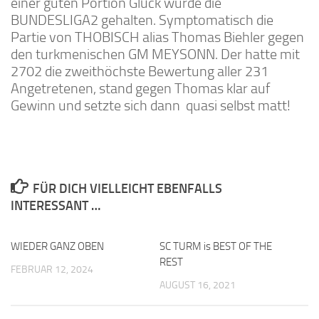
einer guten Portion Glück wurde die
BUNDESLIGA2 gehalten. Symptomatisch die
Partie von THOBISCH alias Thomas Biehler gegen
den turkmenischen GM MEYSONN. Der hatte mit
2702 die zweithöchste Bewertung aller 231
Angetretenen, stand gegen Thomas klar auf
Gewinn und setzte sich dann quasi selbst matt!
FÜR DICH VIELLEICHT EBENFALLS
INTERESSANT …
WIEDER GANZ OBEN
0
SC TURM is BEST OF THE
0
REST
FEBRUAR 12, 2024
AUGUST 16, 2021