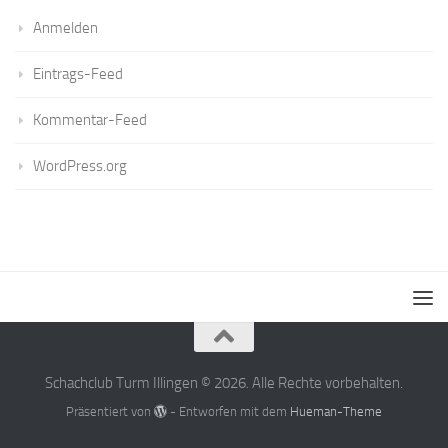
Anmelden
Eintrags-Feed
Kommentar-Feed
WordPress.org
Schachclub Turm Illingen © 2026. Alle Rechte vorbehalten.
Präsentiert von
- Entworfen mit dem
Hueman-Theme