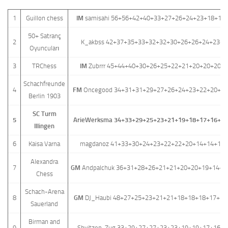
1
Guillon chess
IM
samisahi 56+56+42+40+33+27+26+24+23+18+17
50+ Satranç
2
K_akbss 42+37+35+33+32+32+30+26+26+24+23+2
Oyuncuları
3
TRChess
IM
Zubrrr 45+44+40+30+26+25+22+21+20+20+20+
Schachfreunde
4
FM
Oncegood 34+31+31+29+27+26+24+23+22+20+17
Berlin 1903
SC Turm
5
ArieWerksma 34+33+29+25+23+21+19+18+17+16+15
Illingen
6
Kaisa Varna
magdanoz 41+33+30+24+23+22+22+20+14+14+10
Alexandra
7
GM
Andpalchuk 36+31+28+26+21+21+20+20+19+14+1
Chess
Schach-Arena
8
GM
DJ_Haubi 48+27+25+23+21+21+18+18+18+17+13
Sauerland
Birman and
9
Shvitzen-Zug 33+29+27+27+23+23+19+19+17+16+4