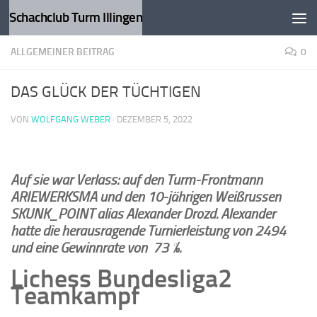
Schachclub Turm Illingen
Zum Inhalt springen
ALLGEMEINER BEITRAG
0
DAS GLÜCK DER TÜCHTIGEN
VON
WOLFGANG WEBER
·
DEZEMBER 5, 2022
Auf sie war Verlass: auf den Turm-Frontmann
ARIEWERKSMA und den 10-jährigen Weißrussen
SKUNK_POINT alias Alexander Drozd. Alexander
hatte die herausragende Turnierleistung von 2494
und eine Gewinnrate von 73 %.
Lichess Bundesliga2
Teamkampf