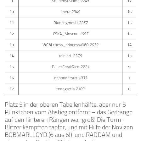
9
Sonnenstrahl82
2245
17
10
kpera
2348
16
11
Blunzngroestl
2257
15
12
CSKA_Moscou
1987
15
13
WCM
chess_princessa960
2072
14
14
rainierL
2376
13
15
BulletFreakRico
2221
9
16
opponentsux
1833
7
17
teeogarcia
2103
6
Platz 5 in der oberen Tabellenhälfte, aber nur 5
Pünktchen vom Abstieg entfernt – das Gedränge
auf den hinteren Rängen war groß! Die Turm-
Blitzer kämpften tapfer, und mit Hilfe der Novizen
BOBMARLLOYD (6 aus 6!) und RADDAM und