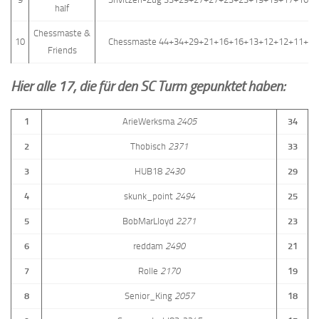
half
Chessmaste &
10
Chessmaste 44+34+29+21+16+16+13+12+12+11+10
Friends
Hier alle 17, die für den SC Turm gepunktet haben:
1
ArieWerksma
2405
34
2
Thobisch
2371
33
3
HUB18
2430
29
4
skunk_point
2494
25
5
BobMarLloyd
2271
23
6
reddam
2490
21
7
Rolle
2170
19
8
Senior_King
2057
18