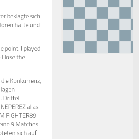
er beklagte sich
loren hatte und
point, I played
I lose the
 die Konkurrenz,
 lagen
 Drittel
INEPEREZ alias
h IM FIGHTER89
 seine 9 Matches.
teten sich auf