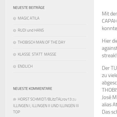
NEUESTE BEITRÄGE
Mit de
MAGIC ATILA
CAPAHA
konnte
RUDI und HANS
Hier d
THOBISCH MAN OF THE DAY
agains
KLASSE STATT MASSE
streak!
ENDLICH
Der TU
zu vie
abgesc
NEUESTE KOMMENTARE
THOBIS
José M
HORST SCHMIDT/BLitzTALrov13
zu
alias A
ILLINGEN I, ILLINGEN II UND ILLINGEN III
Das sc
TOP