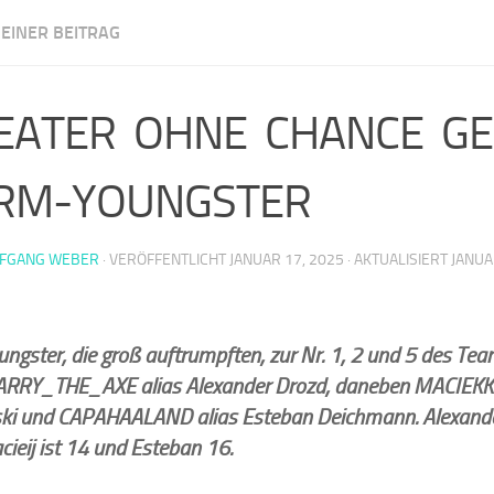
EINER BEITRAG
m Illingen
EATER OHNE CHANCE G
RM-YOUNGSTER
FGANG WEBER
· VERÖFFENTLICHT
JANUAR 17, 2025
· AKTUALISIERT
JANUA
ungster, die groß auftrumpften, zur Nr. 1, 2 und 5 des T
HARRY_THE_AXE alias Alexander Drozd, daneben MACIEKK
ki und CAPAHAALAND alias Esteban Deichmann. Alexander
ieij ist 14 und Esteban 16.