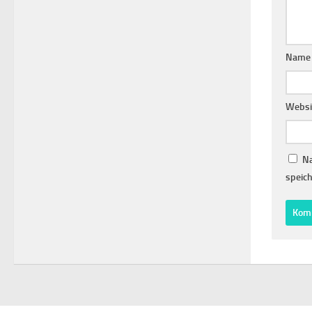
Nam
Websi
Na
speich