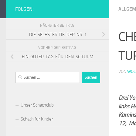
Zum Inhalt springen
FOLGEN:
ALLGEM
Schachclub Tur
NÄCHSTER BEITRAG
CH
DIE SELBSTKRITIK DER NR. 1
VORHERIGER BEITRAG
TU
EIN GUTER TAG FÜR DEN SC TURM
VON
WOL
Suchen
nach:
Drei Yo
Unser Schachclub
links 
Kamins
Schach für Kinder
12, Mac