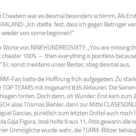
n Cheatern war es diesmal besonders schlimm. Als Erst
ALAND: „Ich stellte fest, dass ich gegen Betrüger ver
 wieder von vorne beginnen!“
ie Worte von NINEHUNDREDSIXTY: „You are missing the 
t cheater 100% – then everything is pointless because 
” Er, sonst meistens unser Bester, stieg diesmal aus.
RM-Fan hatte die Hoffnung früh aufgegeben. Zu stark
le TOP TEAMS mit insgesamt 835 Akteuren. Die Seinen
hlagen hinten. Doch dann, oh Wunder: Erst kam zum 2.
CH alias Thomas Biehler, dann zur Mitte CLASESONL
iguel Garcias, pünktlich zum letzten Drittel auch noc
tila Gaja Figura. José holte 9 aus 11, Atila gewann alle
hier Unmögliche wurde wahr, die TURM-Blitzer behaup