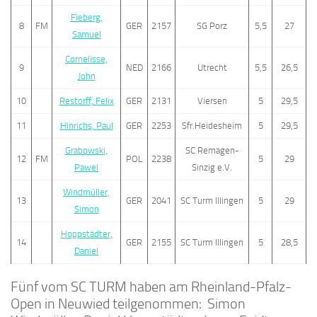
Fieberg,
8
FM
GER
2157
SG Porz
5,5
27
Samuel
Cornelisse,
9
NED
2166
Utrecht
5,5
26,5
John
10
Restorff, Felix
GER
2131
Viersen
5
29,5
11
Hinrichs, Paul
GER
2253
Sfr.Heidesheim
5
29,5
Grabowski,
SC Remagen-
12
FM
POL
2238
5
29
Pawel
Sinzig e.V.
Windmüller,
13
GER
2041
SC Turm Illingen
5
29
Simon
Hoppstädter,
14
GER
2155
SC Turm Illingen
5
28,5
Daniel
Fünf vom SC TURM haben am Rheinland-Pfalz-
Open in Neuwied teilgenommen: Simon