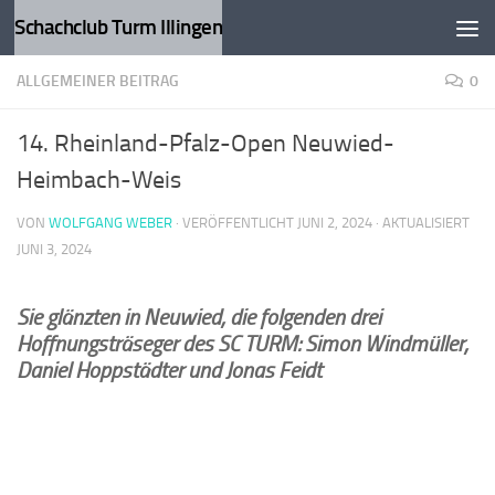
Schachclub Turm Illingen
Zum Inhalt springen
ALLGEMEINER BEITRAG
0
14. Rheinland-Pfalz-Open Neuwied-
Heimbach-Weis
VON
WOLFGANG WEBER
· VERÖFFENTLICHT
JUNI 2, 2024
· AKTUALISIERT
JUNI 3, 2024
Sie glänzten in Neuwied, die folgenden drei
Hoffnungsträseger des SC TURM: Simon Windmüller,
Daniel Hoppstädter und Jonas Feidt