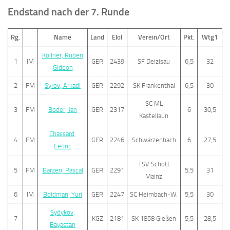
Endstand nach der 7. Runde
Rg.
Name
Land
EloI
Verein/Ort
Pkt.
Wtg1
Köllner, Ruben
1
IM
GER
2439
SF Deizisau
6,5
32
Gideon
2
FM
Syrov, Arkadi
GER
2292
SK Frankenthal
6,5
30
SC ML
3
FM
Boder, Jan
GER
2317
6
30,5
Kastellaun
Chassard,
4
FM
GER
2246
Schwarzenbach
6
27,5
Cedric
TSV Schott
5
FM
Barzen, Pascal
GER
2291
5,5
31
Mainz
6
IM
Boidman, Yuri
GER
2247
SC Heimbach-W.
5,5
30
Sydykov,
7
KGZ
2181
SK 1858 Gießen
5,5
28,5
Bayastan