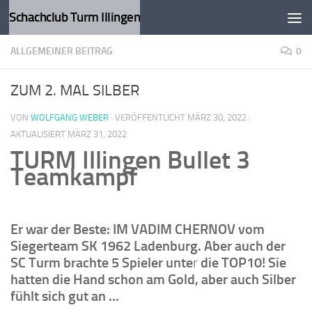
Schachclub Turm Illingen
Zum Inhalt springen
ALLGEMEINER BEITRAG
0
ZUM 2. MAL SILBER
VON
WOLFGANG WEBER
· VERÖFFENTLICHT
MÄRZ 30, 2022
·
AKTUALISIERT
MÄRZ 31, 2022
TURM Illingen Bullet 3
Teamkampf
Er war der Beste: IM VADIM CHERNOV vom
Siegerteam SK 1962 Ladenburg. Aber auch der
SC Turm brachte 5 Spieler unte
r
die TOP10!
Sie
hatten die Hand schon am Gold, aber auch Silber
fühlt sich gut an …