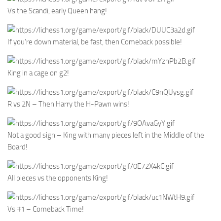
Vs the Scandi, early Queen hang!
If you’re down material, be fast, then Comeback possible!
King in a cage on g2!
R vs 2N – Then Harry the H-Pawn wins!
Not a good sign – King with many pieces left in the Middle of the
Board!
All pieces vs the opponents King!
Vs #1 – Comeback Time!