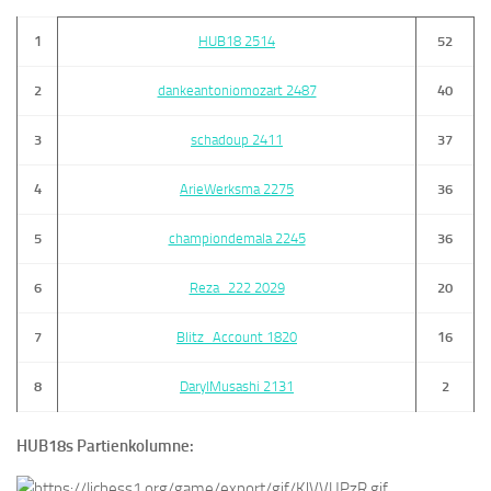
1
HUB18 2514
52
2
dankeantoniomozart 2487
40
3
schadoup 2411
37
4
ArieWerksma 2275
36
5
championdemala 2245
36
6
Reza_222 2029
20
7
Blitz_Account 1820
16
8
DarylMusashi 2131
2
HUB18s
Partienkolumne: