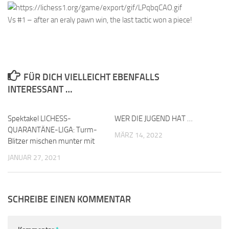
Vs #1 – after an eraly pawn win, the last tactic won a piece!
FÜR DICH VIELLEICHT EBENFALLS
INTERESSANT …
Spektakel LICHESS-
0
WER DIE JUGEND HAT …
0
QUARANTÄNE-LIGA: Turm-
MÄRZ 14, 2022
Blitzer mischen munter mit
JANUAR 27, 2021
SCHREIBE EINEN KOMMENTAR