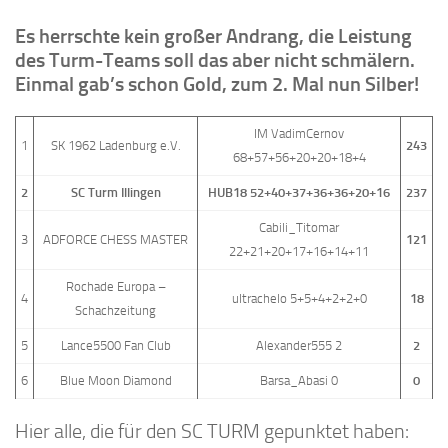
Es herrschte kein großer Andrang, die Leistung
des Turm-Teams soll das aber nicht schmälern.
Einmal gab’s schon Gold, zum 2. Mal nun Silber!
IM VadimCernov
1
SK 1962 Ladenburg e.V.
243
68+57+56+20+20+18+4
2
SC Turm Illingen
HUB18 52+40+37+36+36+20+16
237
Cabili_Titomar
3
ADFORCE CHESS MASTER
121
22+21+20+17+16+14+11
Rochade Europa –
4
ultrachelo 5+5+4+2+2+0
18
Schachzeitung
5
Lance5500 Fan Club
Alexander555 2
2
6
Blue Moon Diamond
Barsa_Abasi 0
0
Hier alle, die für den SC TURM gepunktet haben: