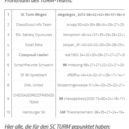
Frontmann des TURM-Teams.
1
SC Turm Illingen
olegolegov_2012 48+42+42+39+37+36+35
2
ChessScout.Info Team
krivaja 50+40+39+38+34+29+27+25+2
3
50+ Satranç Oyuncuları
Xenophom 46+44+37+35+29+26+22+21
4
Svijet šaha
Josipan_81 40+40+32+30+29+28+25+24
5
Северный гамбит
real1902 34+32+30+28+27+27+27+26+
6
Schachfreunde Schwerin
IM
imdejong 68+27+27+22+22+21+20+2
7
SF 90 Spraitbach
sf90ftw 49+43+32+31+28+17+14+12
8
OWL United
Wolpertingerwelpe 51+34+33+25+22+21+1
CHESSAJEDREZZFRIENDS
9
IM
chessajedrezz2020 73+60+24+18+17+7
TEAM
10
Hamburger SK
GM
ThiesHeinemann 38+35+27+24+19+15
Hier alle, die für den SC TURM gepunktet haben: