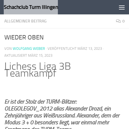
Schachclub Turm Illingen
Zum Inhalt springen
ALLGEMEINER BEITRAG
0
WIEDER OBEN
VON
WOLFGANG WEBER
· VERÖFFENTLICHT
MÄRZ 13, 2023
·
AKTUALISIERT
MÄRZ 15, 2023
Lichess Liga 3B
Teamkampf
Er ist der Stolz der TURM-Blitzer:
OLEGOLEGOV_2012 alias Alexander Drozd, ein
Zehnjähriger aus Weißrussland. Alexander, dem der
Modus 3 + 0 besonders liegt, war einmal mehr