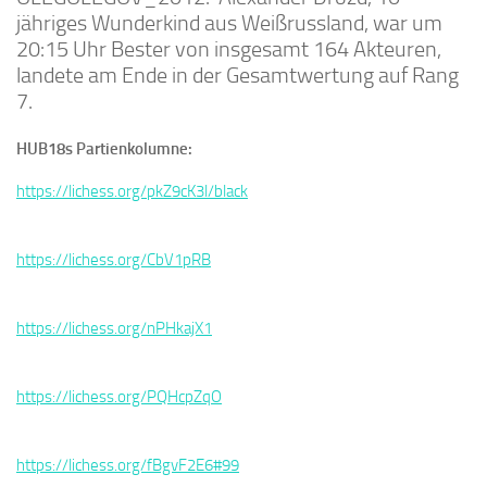
jähriges Wunderkind aus Weißrussland, war um
20:15 Uhr Bester von insgesamt 164 Akteuren,
landete am Ende in der Gesamtwertung auf Rang
7.
HUB18s Partienkolumne:
https://lichess.org/pkZ9cK3l/black
https://lichess.org/CbV1pRB
https://lichess.org/nPHkajX1
https://lichess.org/PQHcpZqO
https://lichess.org/fBgvF2E6#99