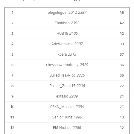
1
olegolegov_2012
2387
48
2
Thobisch
2382
42
3
HUB18
2406
42
4
ArieWerksma
2387
39
5
kpera
2313
37
6
chesspawnrookking
2529
36
7
BulletFreakRico
2226
35
8
Rainer_Zufall15
2206
27
9
extasio
2289
21
10
CSKA_Moscou
2034
21
11
Senior_King
1998
13
12
FM
Nrufide
2266
12