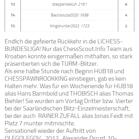
13
steppendekuh
2161
6
14
Bautisouza2020
1938
4
15
Kingshunter2022
1723
2
Endlich die gefeierte Rückkehr in die LICHESS-
BUNDESLIGA! Nur das ChessScout.Info Team aus
Kroatien konnte einigermaßen mithalten, so stark
präsentierten sich die TURM-Blitzer.
Als eine halbe Stunde nach Beginn HUB18 und
CHESSPAWNROOKKING einstiegen, gab es kein
Halten mehr. Was für ein Wochenende für HUB18
alias Hans Barmbold und THOBISCH alias Thomas
Biehler! Sie wurden am Vortag Dritter bzw. Vierter
bei der Saarländischen Blitz-Einzelmeisterschaft,
bei der auch RAINER ZUFALL alias Jonas Feidt mit
Platz 7 munter mitmischte.
Sensationell wieder der Auftritt von
OLEGOLEGOV_2012. Alexander Drozd, 10-