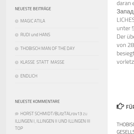
daran 
NEUESTE BEITRÄGE
Западе
LICHES
MAGIC ATILA
unter 
RUDI und HANS
Der üb
von 28
THOBISCH MAN OF THE DAY
besieg
vorlet
KLASSE STATT MASSE
ENDLICH
NEUESTE KOMMENTARE
FÜ
HORST SCHMIDT/BLitzTALrov13
zu
ILLINGEN I, ILLINGEN II UND ILLINGEN III
THOBIS
TOP
GESELL