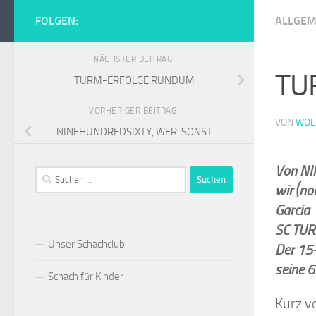
Zum Inhalt springen
FOLGEN:
ALLGEM
Schachclub Tur
NÄCHSTER BEITRAG
TU
TURM-ERFOLGE RUNDUM
VORHERIGER BEITRAG
VON
WOL
NINEHUNDREDSIXTY, WER SONST
Von NI
Suchen
wir (n
nach:
Garcia
u
SC TURM
Unser Schachclub
Der 15-
seine 6
Schach für Kinder
Kurz vo