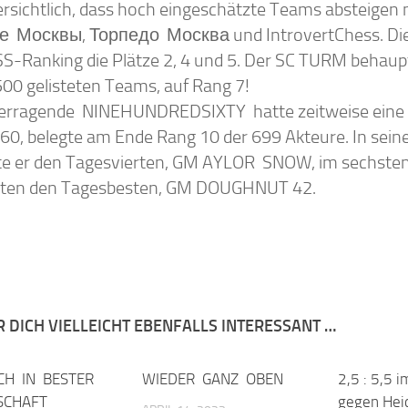
ersichtlich, dass hoch eingeschätzte Teams absteigen
 Москвы, Торпедо Москва und IntrovertChess. Die
S-Ranking die Plätze 2, 4 und 5. Der SC TURM behaupt
500 gelisteten Teams, auf Rang 7!
erragende NINEHUNDREDSIXTY hatte zeitweise eine T
60, belegte am Ende Rang 10 der 699 Akteure. In sein
te er den Tagesvierten, GM AYLOR SNOW, im sechste
zten den Tagesbesten, GM DOUGHNUT 42.
R DICH VIELLEICHT EBENFALLS INTERESSANT …
CH IN BESTER
0
WIEDER GANZ OBEN
0
2,5 : 5,5 
SCHAFT
gegen Hei