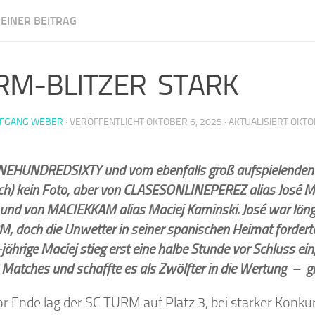
EINER BEITRAG
m Illingen
RM-BLITZER STARK
FGANG WEBER
· VERÖFFENTLICHT
OKTOBER 6, 2025
· AKTUALISIERT
OKTO
NEHUNDREDSIXTY und vom ebenfalls groß aufspielende
och) kein Foto, aber von CLASESONLINEPEREZ alias
José M
nd von MACIEKKAM alias Maciej Kaminski. José war länge
, doch die Unwetter in seiner spanischen Heimat forderten
jährige Maciej stieg erst eine halbe Stunde vor Schluss ei
 Matches und schaffte es als Zwölfter in die Wertung
–
gr
r Ende lag der SC TURM auf Platz 3, bei starker Konkur