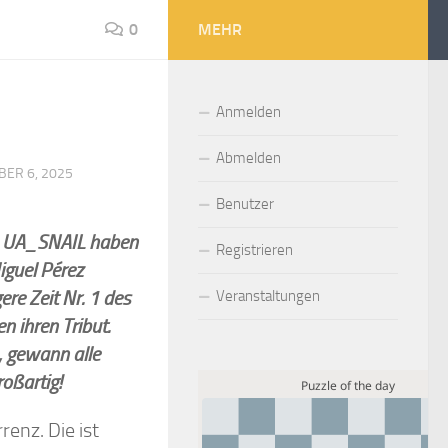
0
MEHR
Anmelden
Abmelden
BER 6, 2025
Benutzer
n UA_SNAIL haben
Registrieren
iguel
Pérez
re Zeit Nr. 1 des
Veranstaltungen
 ihren Tribut.
n, gewann alle
oßartig!
renz. Die ist