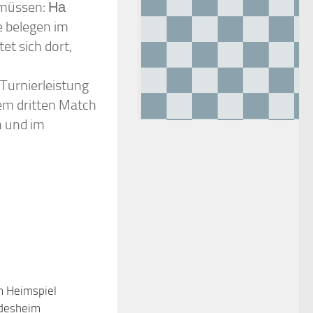
 müssen: На
 belegen im
et sich dort,
urnierleistung
em dritten Match
n und im
im Heimspiel
0
desheim