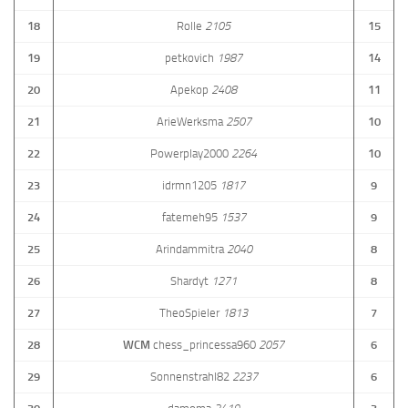
18
Rolle
2105
15
19
petkovich
1987
14
20
Apekop
2408
11
21
ArieWerksma
2507
10
22
Powerplay2000
2264
10
23
idrmn1205
1817
9
24
fatemeh95
1537
9
25
Arindammitra
2040
8
26
Shardyt
1271
8
27
TheoSpieler
1813
7
28
WCM
chess_princessa960
2057
6
29
Sonnenstrahl82
2237
6