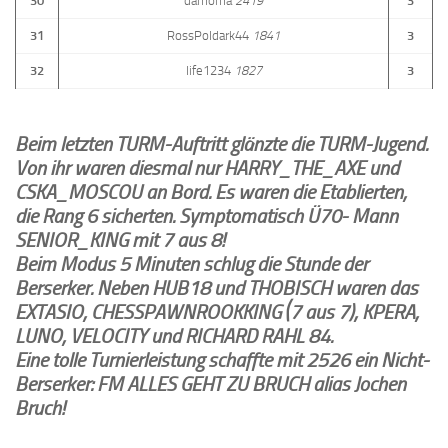
30
damoma
2419
3
31
RossPoldark44
1841
3
32
life1234
1827
3
Beim letzten TURM-Auftritt glänzte die TURM-Jugend.
Von ihr waren diesmal nur HARRY_THE_AXE und
CSKA_MOSCOU an Bord. Es waren die Etablierten,
die Rang 6 sicherten. Symptomatisch Ü70- Mann
SENIOR_KING mit 7 aus 8!
Beim Modus 5 Minuten schlug die Stunde der
Berserker. Neben HUB18 und THOBISCH waren das
EXTASIO, CHESSPAWNROOKKING (7 aus 7), KPERA,
LUNO, VELOCITY und RICHARD RAHL 84.
Eine tolle Turnierleistung schaffte mit 2526 ein Nicht-
Berserker: FM ALLES GEHT ZU BRUCH alias Jochen
Bruch!