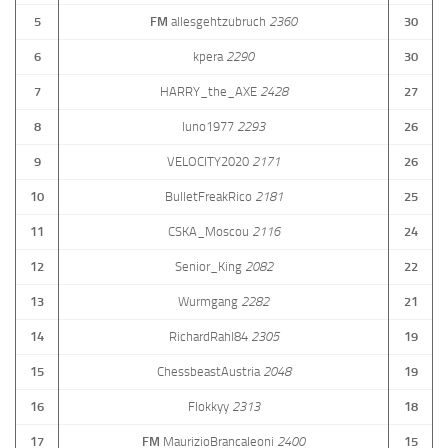
5
FM
allesgehtzubruch
2360
30
6
kpera
2290
30
7
HARRY_the_AXE
2428
27
8
luno1977
2293
26
9
VELOCITY2020
2171
26
10
BulletFreakRico
2181
25
11
CSKA_Moscou
2116
24
12
Senior_King
2082
22
13
Wurmgang
2282
21
14
RichardRahl84
2305
19
15
ChessbeastAustria
2048
19
16
Flokkyy
2313
18
17
FM
MaurizioBrancaleoni
2400
15