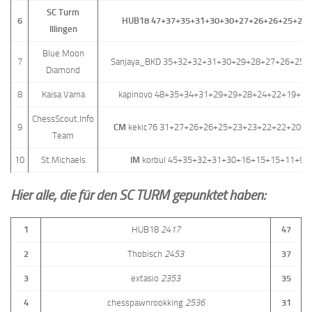
SC Turm
6
HUB18 47+37+35+31+30+30+27+26+26+25+24+
Illingen
Blue Moon
7
Sanjaya_BKD 35+32+32+31+30+29+28+27+26+25+
Diamond
8
Kaisa Varna
kapinovo 48+35+34+31+29+29+28+24+22+19+19
ChessScout.Info
9
CM
kekic76 31+27+26+26+25+23+23+22+22+20+1
Team
10
St.Michaels
IM
korbul 45+35+32+31+30+16+15+15+11+9+
Hier alle, die für den SC TURM gepunktet haben:
1
HUB18
2417
47
2
Thobisch
2453
37
3
extasio
2353
35
4
chesspawnrookking
2536
31