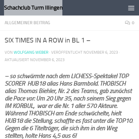
Schachclub Turm Illingen
Zum Inhalt springen
ALLGEMEINER BEITRAG
0
SIX TIMES IN A ROW in BL 1 –
VON
WOLFGANG WEBER
· VERÖFFENTLICHT
NOVEMBER 6, 2023
·
AKTUALISIERT
NOVEMBER 6, 2023
– so schwärmte nach dem LICHESS-Spektakel TOP
SCORER HUB18 alias Hans Barmbold. THOBISCH
alias Thomas Biehler, Nr. 2 des Teams, gab zunächst
die Pace vor: Um 20 Uhr 35, nach seinem Sieg gegen
IM KORBUL, war er die Nr. 1 aller 570 Akteure.
Während THOBISCH am Ende schwächelte, hielt
HUB18 die Stellung, schaffte es fast unter die TOP10
.
Gegen die 6 Titelträger, die sich ihm in den Weg
stellten, holte Hans 4,5 aus 6!