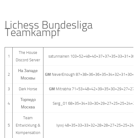
Lichess Bundesliga
Teamkampf
The House
1
satunnainen 103+52+48+40+37+37+35+33+31+30+
Discord Server
На Западе
2
GM
NeverEnough 87+38+36+36+35+34+32+31+30+3
Москвы
3
Dark Horse
GM
Mitrabha 71+53+48+42+39+35+30+29+27+27+
Торпедо
4
Serg_01 68+35+34+33+30+29+27+25+25+24+20
Москва
Team
5
Entwicklung &
lyxxj 48+35+33+33+32+28+28+27+25+25+24+
Kompensation