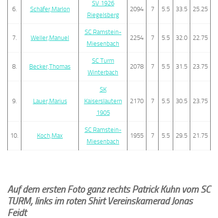
SV 1926
6.
Schäfer,Marlon
2094
7
5.5
33.5
25.25
Riegelsberg
SC Ramstein-
7.
Weller,Manuel
2254
7
5.5
32.0
22.75
Miesenbach
SC Turm
8.
Becker,Thomas
2078
7
5.5
31.5
23.75
Winterbach
SK
9.
Lauer,Marius
Kaiserslautern
2170
7
5.5
30.5
23.75
1905
SC Ramstein-
10.
Koch,Max
1955
7
5.5
29.5
21.75
Miesenbach
Auf dem ersten Foto ganz rechts Patrick Kuhn vom SC
TURM, links im roten Shirt Vereinskamerad Jonas
Feidt