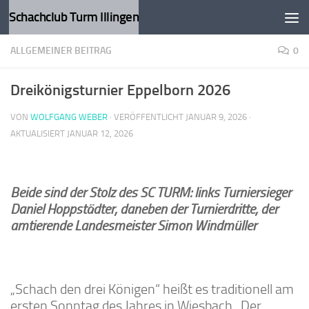
Schachclub Turm Illingen
Zum Inhalt springen
ALLGEMEINER BEITRAG
0
Dreikönigsturnier Eppelborn 2026
VON
WOLFGANG WEBER
· VERÖFFENTLICHT
JANUAR 9, 2026
·
AKTUALISIERT
JANUAR 12, 2026
Beide sind der Stolz des SC TURM: links Turniersieger
Daniel Hoppstädter, daneben der Turnierdritte, der
amtierende Landesmeister Simon Windmüller
„Schach den drei Königen“ heißt es traditionell am
ersten Sonntag des Jahres in Wiesbach. Der