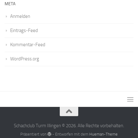
META
Anmelden
Eintrags-Feed
Kommentar-Feed
WordPress.org
Schachclub Turm Illingen © 2026. Alle Rechte vorbehalten.
Präsentiert von
- Entworfen mit dem
Hueman-Theme