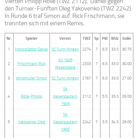
Vierten Philipp Rölle (TWZ 2112), Daniel gegen
den Turnier-Fünften Oleg Yakovenko (TWZ 2242).
In Runde 6 traf Simon auf Rick Frischmann, sie
trennten sich mit einem Remis.
Nr.
Spieler
Verein
TWZ
Sp
Pkt
Bhlz
SoBe
1.
Hoppstädter,Daniel
SC Turm Illingen
2274
7
6.5
33.5
30.75
SV 1926
2.
Frischmann,Rick
2333
7
6.5
33.0
30.00
Riegelsberg
3.
Windmüller,Simon
SC Turm Illingen
2167
7
6.0
33.0
27.00
SK
4.
Rölle,Philipp
Kaiserslautern
2112
7
5.5
35.5
26.00
1905
SK
5.
Yakovenko,Oleg
Kaiserslautern
2242
7
5.5
34.5
26.00
1905