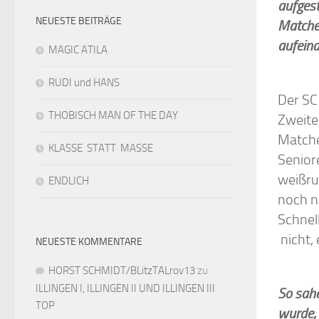
aufgest
NEUESTE BEITRÄGE
Matche
aufeina
MAGIC ATILA
RUDI und HANS
Der SC
THOBISCH MAN OF THE DAY
Zweite
Matche
KLASSE STATT MASSE
Senior
weißru
ENDLICH
noch n
Schnel
nicht, 
NEUESTE KOMMENTARE
HORST SCHMIDT/BLitzTALrov13
zu
ILLINGEN I, ILLINGEN II UND ILLINGEN III
So sahe
TOP
wurde; 