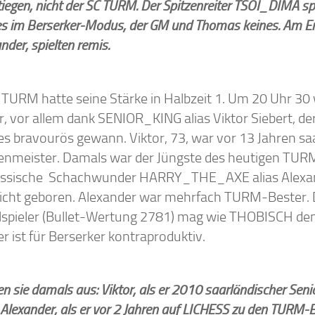
iegen, nicht der SC TURM. Der Spitzenreiter TSOI_DIMA spi
s im Berserker-Modus,
der GM und Thomas keines. Am En
nder, spielten remis.
 TURM hatte seine Stärke in Halbzeit 1. Um 20 Uhr 3
r, vor allem dank SENIOR_KING alias Viktor Siebert, der
s bravourös gewann. Viktor, 73, war vor 13 Jahren sa
enmeister. Damals war der Jüngste des heutigen TU
ssische Schachwunder HARRY_THE_AXE alias Alexan
icht geboren. Alexander war mehrfach TURM-Bester. 
lspieler (Bullet-Wertung 2781) mag wie THOBISCH de
er ist für Berserker kontraproduktiv.
n sie damals aus: Viktor, als er 2010 saarländischer Sen
Alexander, als er vor 2 Jahren auf LICHESS zu den TURM-Bl