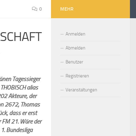
0
MEHR
LSCHAFT
Anmelden
Abmelden
4
Benutzer
Registrieren
änen Tagessieger
 THOBISCH alias
Veranstaltungen
02 Akteure, der
 von 2672, Thomas
ck, dass er erst
er FM 21. Wäre der
 1. Bundesliga