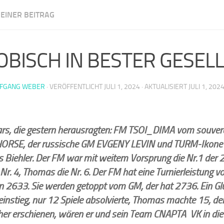
EINER BEITRAG
m Illingen
OBISCH IN BESTER GESEL
FGANG WEBER
· VERÖFFENTLICHT
JULI 1, 2024
· AKTUALISIERT
JULI 1, 202
ars, die gestern herausragten: FM TSOI_DIMA vom souver
ORSE, der russische GM EVGENY LEVIN und TURM-Ikone
Biehler. Der FM war mit weitem Vorsprung die Nr.1 der 2
Nr. 4, Thomas die Nr. 6. Der FM hat eine Turnierleistung
n 2633. Sie werden getoppt vom GM, der hat 2736. Ein Glü
einstieg, nur 12 Spiele absolvierte, Thomas machte 15, d
er erschienen, wären er und sein Team CNAPTA VK in die