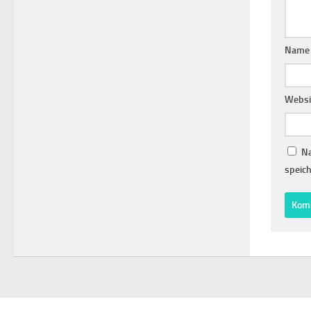
Nam
Websi
Na
speich