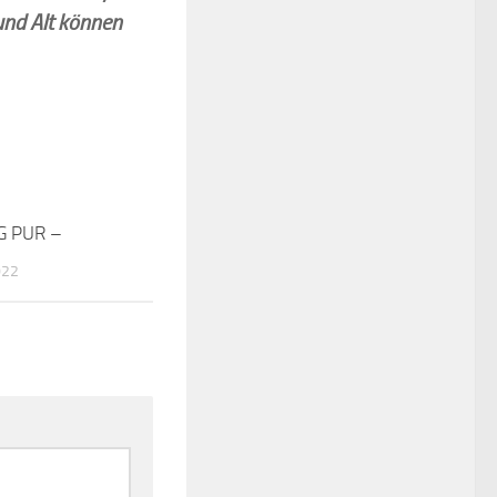
 und Alt können
 PUR –
0
022