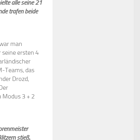
elte alle seine 21
de trafen beide
0 war man
 seine ersten 4
arländischer
RM-Teams, das
der Drozd,
Der
n Modus 3 + 2
iorenmeister
itzern stieß,