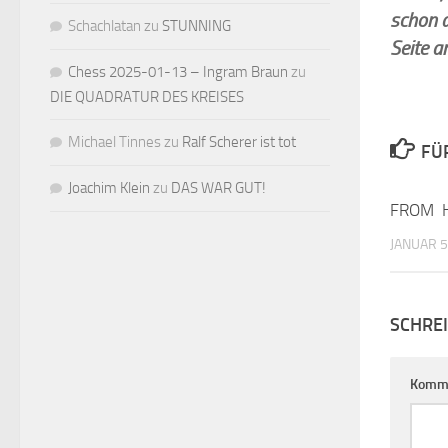
schon a
Schachlatan
zu
STUNNING
Seite a
Chess 2025-01-13 – Ingram Braun
zu
DIE QUADRATUR DES KREISES
Michael Tinnes
zu
Ralf Scherer ist tot
FÜ
Joachim Klein
zu
DAS WAR GUT!
FROM H
JANUAR 5
SCHRE
Komm