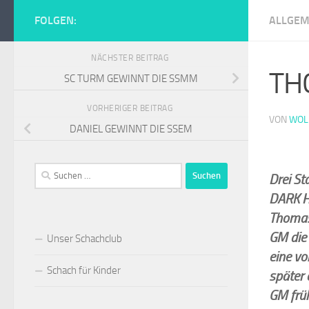
Zum Inhalt springen
FOLGEN:
ALLGEM
Schachclub Tur
NÄCHSTER BEITRAG
TH
SC TURM GEWINNT DIE SSMM
VORHERIGER BEITRAG
VON
WOL
DANIEL GEWINNT DIE SSEM
Suchen
Drei St
nach:
DARK H
Thomas 
GM die 
Unser Schachclub
eine vo
Schach für Kinder
später 
GM früh