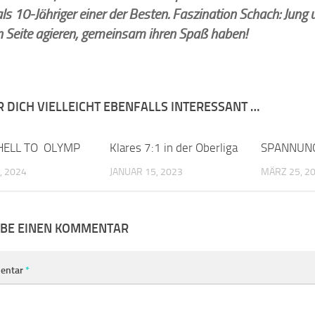
ls 10-Jähriger einer der Besten. Faszination Schach: Jung
n Seite agieren, gemeinsam ihren Spaß haben!
R DICH VIELLEICHT EBENFALLS INTERESSANT …
ELL TO OLYMP
0
Klares 7:1 in der Oberliga
0
SPANNUNG
, 2024
JANUAR 15, 2023
MÄRZ 25, 2
IBE EINEN KOMMENTAR
entar
*