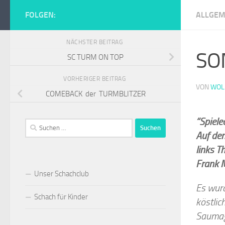
Zum Inhalt springen
FOLGEN:
ALLGEM
Schachclub Tur
NÄCHSTER BEITRAG
SO
SC TURM ON TOP
VORHERIGER BEITRAG
VON
WOL
COMEBACK der TURMBLITZER
“Spiele
Suchen
Auf dem
nach:
links T
Frank 
Unser Schachclub
Es wurd
Schach für Kinder
köstlic
Saumage