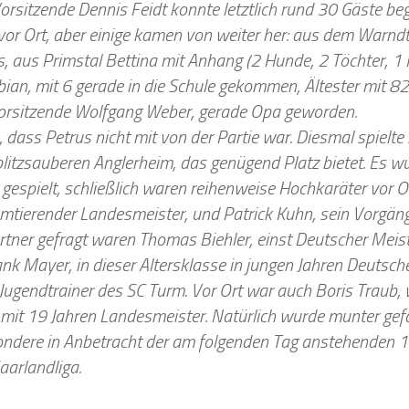
rsitzende Dennis Feidt konnte letztlich rund 30 Gäste be
or Ort, aber einige kamen von weiter her: aus dem Warnd
 aus Primstal Bettina mit Anhang (2 Hunde, 2 Töchter, 1 
ian, mit 6 gerade in die Schule gekommen, Ältester mit 8
orsitzende Wolfgang Weber, gerade Opa geworden.
 dass Petrus nicht mit von der Partie war. Diesmal spielte 
blitzsauberen Anglerheim, das genügend Platz bietet. Es w
gespielt, schließlich waren reihenweise Hochkaräter vor Ort
amtierender Landesmeister, und Patrick Kuhn, sein Vorgäng
rtner gefragt waren Thomas Biehler, einst Deutscher Meist
nk Mayer, in dieser Altersklasse in jungen Jahren Deutsche
 Jugendtrainer des SC Turm. Vor Ort war auch Boris Traub
 mit 19 Jahren Landesmeister. Natürlich wurde munter gef
ondere in Anbetracht der am folgenden Tag anstehenden 
Saarlandliga.