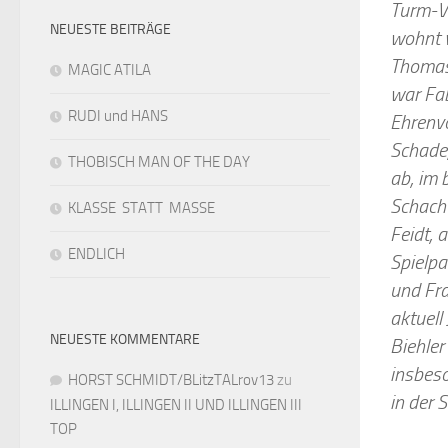
Turm-Vo
NEUESTE BEITRÄGE
wohnt v
Thomas,
MAGIC ATILA
war Fab
RUDI und HANS
Ehrenv
Schade,
THOBISCH MAN OF THE DAY
ab, im 
Schach 
KLASSE STATT MASSE
Feidt, 
ENDLICH
Spielpa
und Fra
aktuell
NEUESTE KOMMENTARE
Biehler
insbes
HORST SCHMIDT/BLitzTALrov13
zu
in der 
ILLINGEN I, ILLINGEN II UND ILLINGEN III
TOP