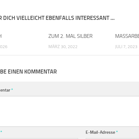
R DICH VIELLEICHT EBENFALLS INTERESSANT …
H
0
ZUM 2. MAL SILBER
0
MASSARBE
2026
MÄRZ 30, 2022
JULI 7, 2023
IBE EINEN KOMMENTAR
entar
*
e
*
E-Mail-Adresse
*