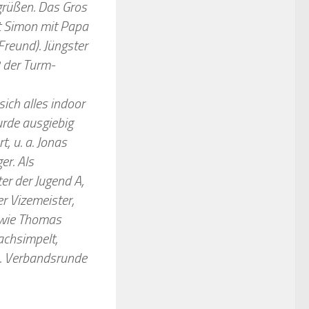
grüßen. Das Gros
t Simon mit Papa
Freund). Jüngster
2 der Turm-
sich alles indoor
urde ausgiebig
, u. a. Jonas
er. Als
er der Jugend A,
r Vizemeister,
, wie Thomas
achsimpelt,
1. Verbandsrunde