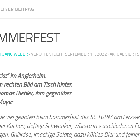
EINER BEITRAG
m Illingen
MMERFEST
FGANG WEBER
· VERÖFFENTLICHT
SEPTEMBER 11, 2022
· AKTUALISIERT
S
cke” im Anglerheim
.
 rechten Bild am Tisch hinten
homas Biehler, ihm gegenüber
Mayer
e viel geboten beim Sommerfest des SC TURM am Hirzweil
her Kuchen, deftige Schwenker, Würste in verschiedenen Fa
n, Grillkäse, knackige Salate, dazu kühles Bier und feine