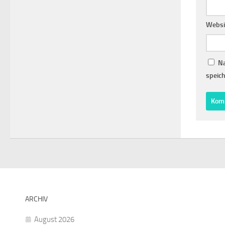
Websi
Na
speich
ARCHIV
August 2026