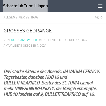
Schachclub Turm Illingen
Zum Inhalt springen
ALLGEMEINER BEITRAG
0
GROSSES GEDRÄNGE
VON
WOLFGANG WEBER
· VERÖFFENTLICHT
OKTOBER 7, 2024
·
AKTUALISIERT
OKTOBER 7, 2024
Drei starke Akteure des Abends: IM VADIM CERNOV,
Tagesbester, daneben HUB18 und
BULLETFREAKRICO.
Bester des SC TURM einmal
mehr NINEHUNDREDSIXTY, der Rang 6 erkämpfte.
HUB18 landete auf 9, BULLETFREAKRICO auf 18.