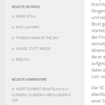
bracht
NEUESTE BEITRÄGE
Illinge
MAGIC ATILA
und sei
Boot g
RUDI und HANS
starte
der Fin
THOBISCH MAN OF THE DAY
damali
KLASSE STATT MASSE
dösend
die er
ENDLICH
aufges
dabei 
Leit, r
NEUESTE KOMMENTARE
Der SC
HORST SCHMIDT/BLitzTALrov13
zu
ebenfal
ILLINGEN I, ILLINGEN II UND ILLINGEN III
einer 
TOP