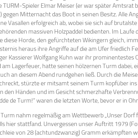
e TURM-Spieler Elmar Meiser (er war später Amtsrat 
n) gegen Mitternacht das Boot in seinen Besitz. Alle An
ne Vasallen erfolgreich ab, wobei sie sich auf brutals
ehörenden massiven Holzpaddel bedienten. Im Laufe 
te diese Horde, den gefürchteten Wikingern gleich, im
sternis heraus ihre Angriffe auf die am Ufer friedlich 
ger Kassierer Wolfgang Kuhn war ihr prominentestes O
 am Lagerfeuer, hatte seinen hölzernen Turm dabei, e
 auch an diesem Abend rundgehen ließ. Durch die Meis
chreckt, stürzte er mitsamt seinem Turm kopfüber ins 
an den Händen und im Gesicht schmerzhafte Verbrennu
edde de Turm!“ waren die letzten Worte, bevor er in Oh
 Turm nahm regelmäßig am Wettbewerb „Unser Dorf fisc
ls hier stattfand. Unvergessen unser Auftritt 1979 (Fo
Schleie von 28 (achtundzwanzig) Gramm erkämpften wi