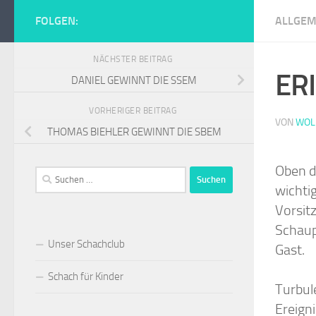
Zum Inhalt springen
FOLGEN:
ALLGEM
Schachclub Tur
NÄCHSTER BEITRAG
ER
DANIEL GEWINNT DIE SSEM
VORHERIGER BEITRAG
VON
WOL
THOMAS BIEHLER GEWINNT DIE SBEM
Oben d
Suchen
wichti
nach:
Vorsit
Schaup
Unser Schachclub
Gast.
Schach für Kinder
Turbul
Ereign