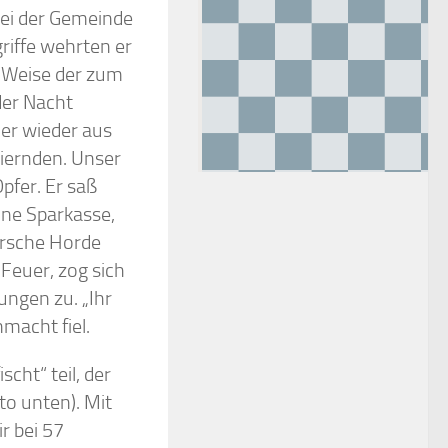
bei der Gemeinde
griffe wehrten er
te Weise der zum
der Nacht
mer wieder aus
Feiernden. Unser
pfer. Er saß
ine Sparkasse,
ersche Horde
Feuer, zog sich
ngen zu. „Ihr
nmacht fiel.
ht“ teil, der
to unten). Mit
r bei 57