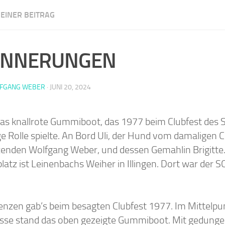
EINER BEITRAG
m Illingen
INNERUNGEN
FGANG WEBER
·
JUNI 20, 2024
as knallrote Gummiboot, das 1977 beim Clubfest des
ge Rolle spielte. An Bord Uli, der Hund vom damaligen C
zenden Wolfgang Weber, und dessen Gemahlin Brigitte
latz ist Leinenbachs Weiher in Illingen. Dort war der
enzen gab’s beim besagten Clubfest 1977. Im Mittelpu
isse stand das oben gezeigte Gummiboot. Mit gedung