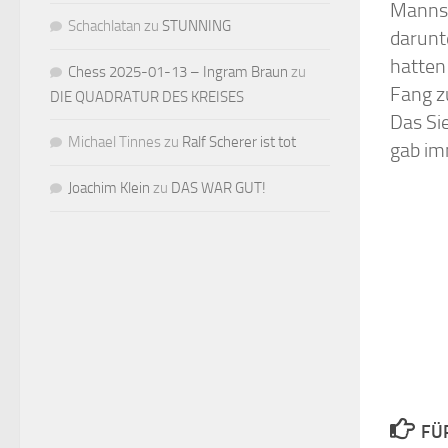
Mannsc
Schachlatan
zu
STUNNING
darunt
hatten
Chess 2025-01-13 – Ingram Braun
zu
Fang z
DIE QUADRATUR DES KREISES
Das Si
Michael Tinnes
zu
Ralf Scherer ist tot
gab im
Joachim Klein
zu
DAS WAR GUT!
FÜ