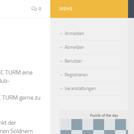
0
MEHR
Anmelden
Abmelden
Benutzer
 SC TURM eine
Registrieren
lub-
.
Veranstaltungen
 SC TURM gerne zu
nkt der
enen Söldnern