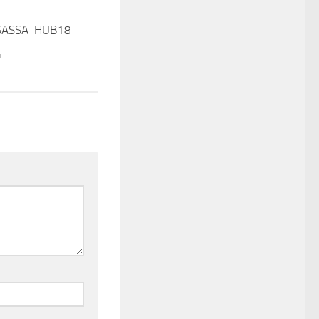
SASSA HUB18
0
4