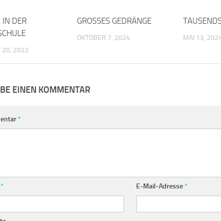
 IN DER
0
GROSSES GEDRÄNGE
0
TAUSEND
SCHULE
OKTOBER 7, 2024
MAI 13, 202
20, 2022
IBE EINEN KOMMENTAR
entar
*
e
*
E-Mail-Adresse
*