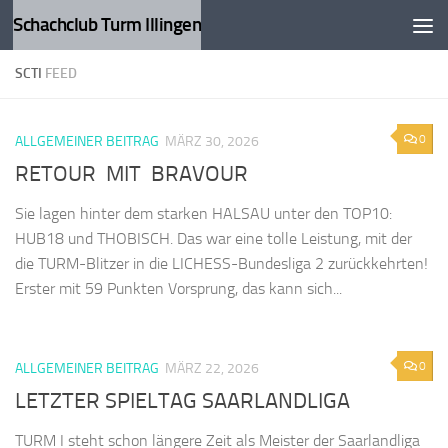
Schachclub Turm Illingen
Zum Inhalt springen
SCTI
FEED
0
ALLGEMEINER BEITRAG
MÄRZ 30, 2026
RETOUR MIT BRAVOUR
Sie lagen hinter dem starken HALSAU unter den TOP10:
HUB18 und THOBISCH. Das war eine tolle Leistung, mit der
die TURM-Blitzer in die LICHESS-Bundesliga 2 zurückkehrten!
Erster mit 59 Punkten Vorsprung, das kann sich...
0
ALLGEMEINER BEITRAG
MÄRZ 22, 2026
LETZTER SPIELTAG SAARLANDLIGA
TURM I steht schon längere Zeit als Meister der Saarlandliga